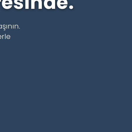
resinde.
şının.
rle